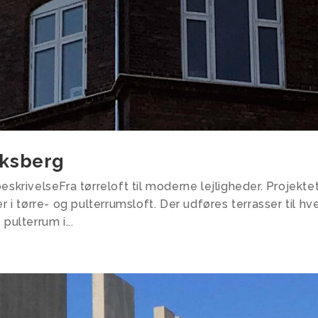
iksberg
eskrivelseFra tørreloft til moderne lejligheder. Projekte
r i tørre- og pulterrumsloft. Der udføres terrasser til hv
pulterrum i...