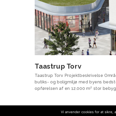
Taastrup Torv
Taastrup Torv Projektbeskrivelse Områd
butiks- og boligmiljø med byens bedst
opførelsen af en 12.000 m² stor bebyg
« Gamle poster
Vi anvender cookies for at sikre,