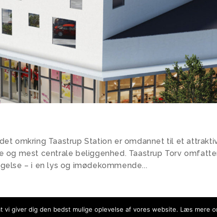
et omkring Taastrup Station er omdannet til et attrakti
e og mest centrale beliggenhed. Taastrup Torv omfatte
gelse – i en lys og imødekommende...
Næste post
 at vi giver dig den bedst mulige oplevelse af vores website. Læs mere 