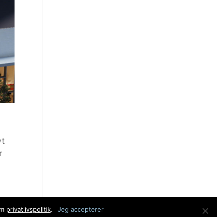
vt
r
er »
om
privatlivspolitik
.
Jeg accepterer