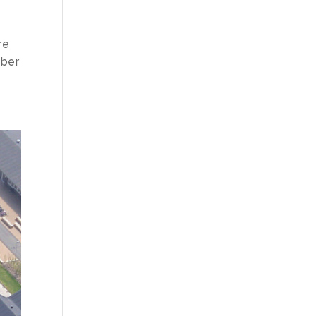
re
aber