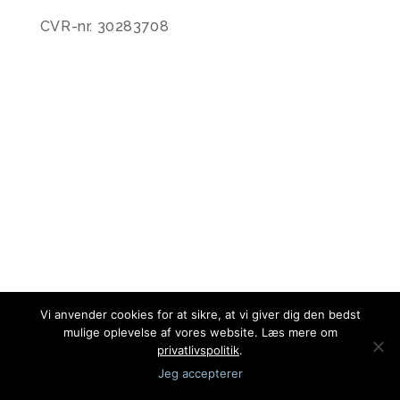
CVR-nr. 30283708
Vi anvender cookies for at sikre, at vi giver dig den bedst
mulige oplevelse af vores website. Læs mere om
privatlivspolitik
.
Jeg accepterer